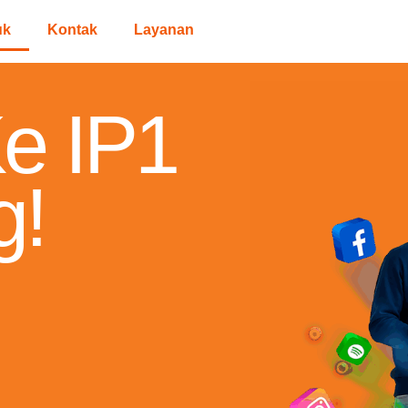
uk
Kontak
Layanan
Ke IP1
g!