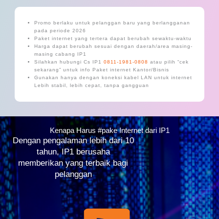
Promo berlaku untuk pelanggan baru yang berlangganan
pada periode 2026
Paket internet yang tertera dapat berubah sewaktu-waktu
Harga dapat berubah sesuai dengan daerah/area masing-
masing cabang IP1
Silahkan hubungi Cs IP1
0811-1981-0808
atau pilih “cek
sekarang” untuk info Paket internet Kantor/Bisnis
Gunakan hanya dengan koneksi kabel LAN untuk internet
Lebih stabil, lebih cepat, tanpa gangguan
Kenapa Harus #pake Internet dari IP1
Dengan pengalaman lebih dari 10
tahun, IP1 berusaha
memberikan yang terbaik bagi
pelanggan