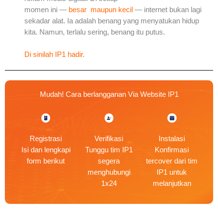
momen ini —
besar maupun kecil
— internet bukan lagi
sekadar alat. Ia adalah benang yang menyatukan hidup
kita. Namun, terlalu sering, benang itu putus.
Di sinilah IP1 hadir.
Mudah! Cara berlangganan Via Website IP1
Registrasi
Verifikasi
Instalasi
Isi dan lengkapi
Tunggu tim IP1
Konfirmasi
form berikut
segera
tercover dari tim
menghubungi
IP1 untuk
1x24
melanjutkan